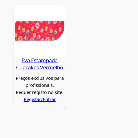
Eva Estampada
Cupcakes Vermelho
Preços exclusivos para
profissionais.
Requer registo no site.
Registar/Entrar