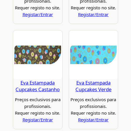
profissionais.
profissionais.
Requer registo no site.
Requer registo no site.
Registar/Entrar
Registar/Entrar
Eva Estampada
Eva Estampada
Cupcakes Castanho
Cupcakes Verde
Preços exclusivos para
Preços exclusivos para
profissionais.
profissionais.
Requer registo no site.
Requer registo no site.
Registar/Entrar
Registar/Entrar