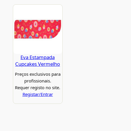
Eva Estampada
Cupcakes Vermelho
Preços exclusivos para
profissionais.
Requer registo no site.
Registar/Entrar