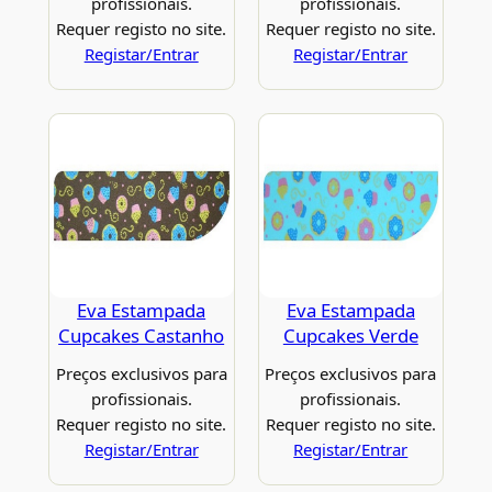
profissionais.
profissionais.
Requer registo no site.
Requer registo no site.
Registar/Entrar
Registar/Entrar
Eva Estampada
Eva Estampada
Cupcakes Castanho
Cupcakes Verde
Preços exclusivos para
Preços exclusivos para
profissionais.
profissionais.
Requer registo no site.
Requer registo no site.
Registar/Entrar
Registar/Entrar