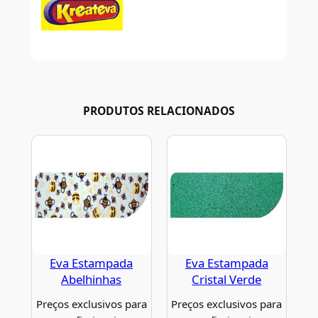
PRODUTOS RELACIONADOS
Eva Estampada
Eva Estampada
Abelhinhas
Cristal Verde
Preços exclusivos para
Preços exclusivos para