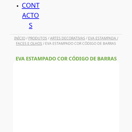
CONT
ACTO
S
INÍCIO
/
PRODUTOS
/
ARTES DECORATIVAS
/
EVA ESTAMPADA /
FACES E OLHOS
/ EVA ESTAMPADO COR CÓDIGO DE BARRAS
EVA ESTAMPADO COR CÓDIGO DE BARRAS