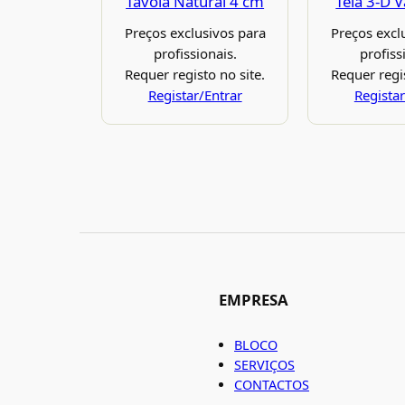
Tavola Natural 4 cm
Tela 3-D 
Preços exclusivos para
Preços excl
profissionais.
profiss
Requer registo no site.
Requer regis
Registar/Entrar
Registar
EMPRESA
BLOCO
SERVIÇOS
CONTACTOS