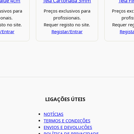
Value 4cm
Tela Cartonada 3mm
Tela F
usivos para
Preços exclusivos para
Preços exc
ionais.
profissionais.
profis
to no site.
Requer registo no site.
Requer reg
/Entrar
Registar/Entrar
Regist
LIGAÇÕES ÚTEIS
NOTÍCIAS
TERMOS E CONDIÇÕES
ENVIOS E DEVOLUÇÕES
POLÍTICA DE PRIVACIDADE