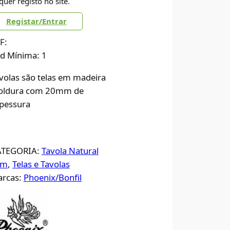
quer registo no site.
Registar/Entrar
F:
d Mínima: 1
volas são telas em madeira
ldura com 20mm de
pessura
ATEGORIA:
Tavola Natural
cm
, 
Telas e Tavolas
rcas:
Phoenix/Bonfil