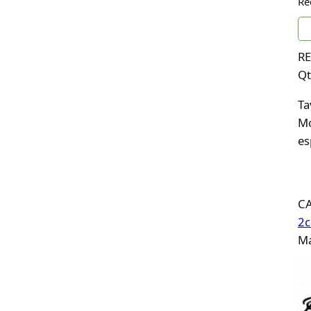
Re
RE
Qt
Ta
Mo
es
C
2
Ma