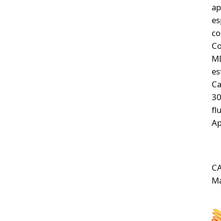
ap
es
co
Co
MD
es
Ca
30
fl
Ap
C
Ma