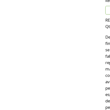
Re
RE
Qt
De
fi
se
fa
re
ma
co
av
pe
es
de
pe