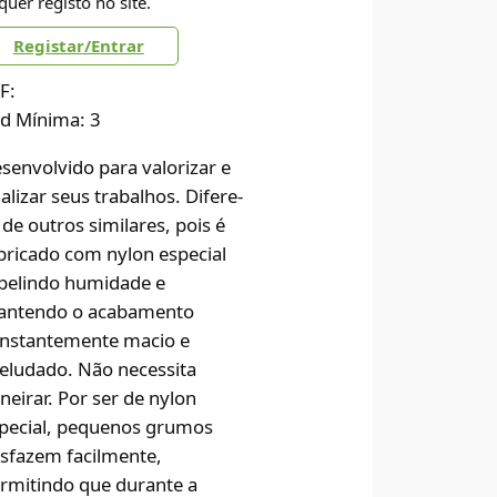
quer registo no site.
Registar/Entrar
F:
d Mínima: 3
senvolvido para valorizar e
nalizar seus trabalhos. Difere-
 de outros similares, pois é
bricado com nylon especial
pelindo humidade e
ntendo o acabamento
nstantemente macio e
eludado. Não necessita
neirar. Por ser de nylon
pecial, pequenos grumos
sfazem facilmente,
rmitindo que durante a