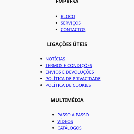
EMPRESA
BLOCO
SERVIÇOS
CONTACTOS
LIGAÇÕES ÚTEIS
NOTÍCIAS
TERMOS E CONDIÇÕES
ENVIOS E DEVOLUÇÕES
POLÍTICA DE PRIVACIDADE
POLÍTICA DE COOKIES
MULTIMÉDIA
PASSO A PASSO
VÍDEOS
CATÁLOGOS