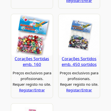
Registar/Entrar
Corações Sortidas
Corações Sortidos
emb. 160
emb. 450 sortidos
Preços exclusivos para
Preços exclusivos para
profissionais.
profissionais.
Requer registo no site.
Requer registo no site.
Registar/Entrar
Registar/Entrar