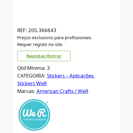
REF:
205.366643
Preços exclusivos para profissionais.
Requer registo no site.
Registar/Entrar
Qtd Mínima: 3
CATEGORIA:
Stickers – Aplicações
, 
Stickers WeR
Marcas:
American Crafts / WeR