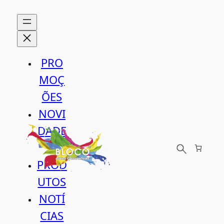
Saltar
para
o
conteúdo
PRO
MOÇ
ÕES
NOVI
DADE
S
PROD
UTOS
NOTÍ
CIAS