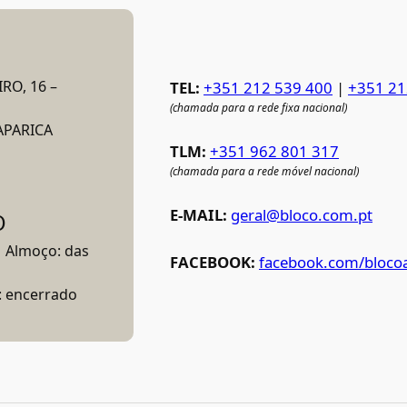
RO, 16 –
TEL:
+351 212 539 400
|
+351 21
(chamada para a rede fixa nacional)
APARICA
TLM:
+351 962 801 317
(chamada para a rede móvel nacional)
E-MAIL:
geral@bloco.com.pt
O
| Almoço: das
FACEBOOK:
facebook.com/blocoa
: encerrado