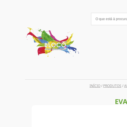
Saltar
para
o
conteúdo
INÍCIO
/
PRODUTOS
/
A
EVA