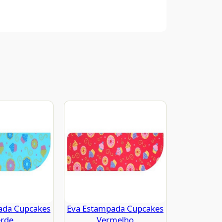
ada Cupcakes
Eva Estampada Cupcakes
rde
Vermelho