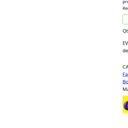
pr
Re
Qt
EV
de
C
Fa
Bo
Ma