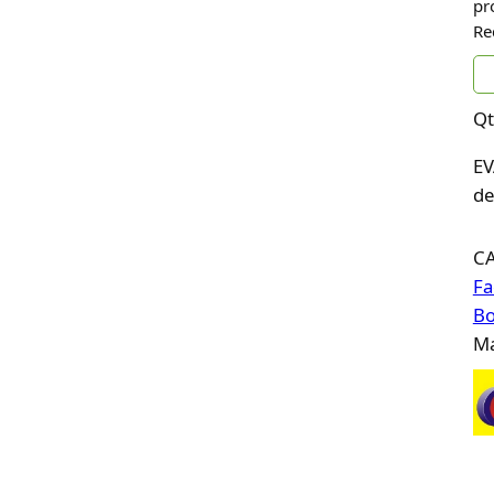
pr
Re
Qt
EV
de
C
Fa
Bo
Ma