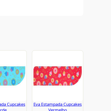
ada Cupcakes
Eva Estampada Cupcakes
rde
Vermelho