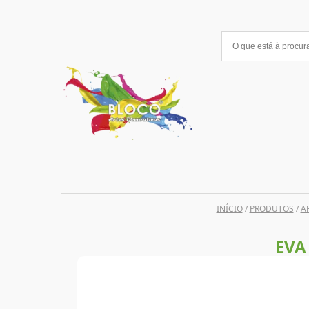
Saltar
para
o
conteúdo
INÍCIO
/
PRODUTOS
/
A
EVA