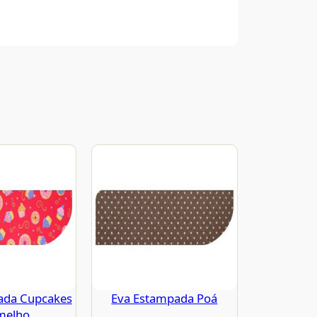
ada Cupcakes
Eva Estampada Poá
melho