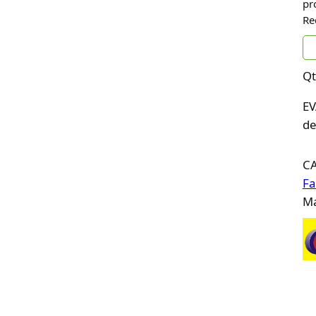
pr
Re
Qt
EV
de
C
Fa
Ma