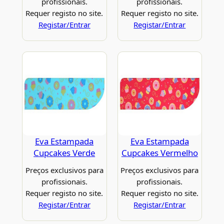
profissionais.
profissionais.
Requer registo no site.
Requer registo no site.
Registar/Entrar
Registar/Entrar
Eva Estampada
Eva Estampada
Cupcakes Verde
Cupcakes Vermelho
Preços exclusivos para
Preços exclusivos para
profissionais.
profissionais.
Requer registo no site.
Requer registo no site.
Registar/Entrar
Registar/Entrar