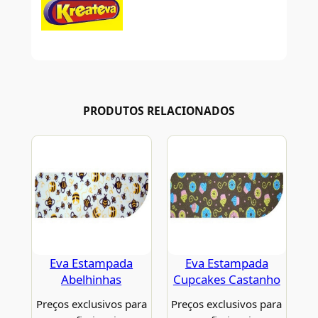
PRODUTOS RELACIONADOS
Eva Estampada
Eva Estampada
Abelhinhas
Cupcakes Castanho
Preços exclusivos para
Preços exclusivos para