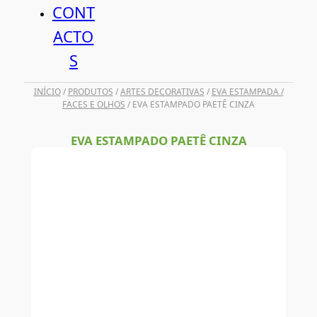
CONT
ACTO
S
INÍCIO
/
PRODUTOS
/
ARTES DECORATIVAS
/
EVA ESTAMPADA /
FACES E OLHOS
/ EVA ESTAMPADO PAETÊ CINZA
EVA ESTAMPADO PAETÊ CINZA