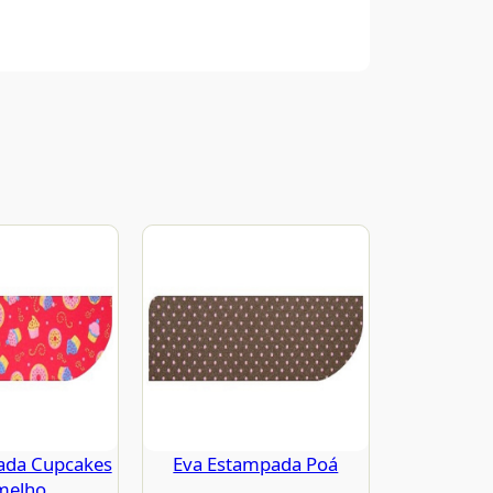
ada Cupcakes
Eva Estampada Poá
melho