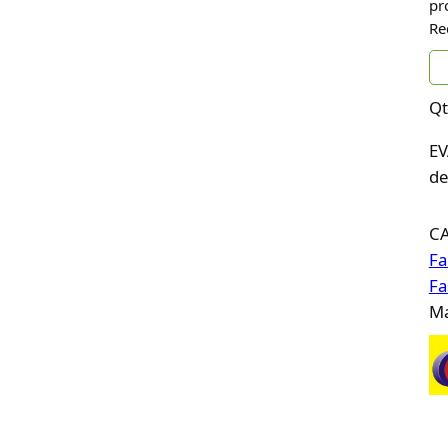
pr
Re
Qt
EV
de
C
Fa
Fa
Ma