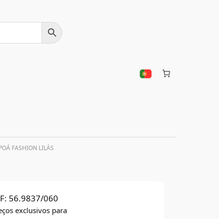
POÁ FASHION LILÁS
F:
56.9837/060
eços exclusivos para