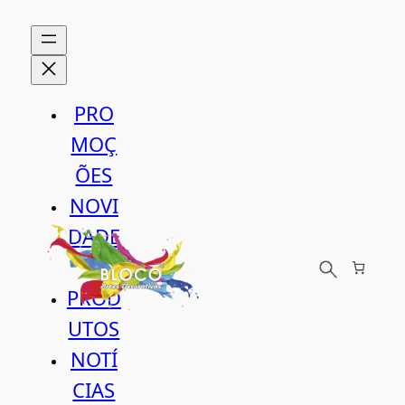
Saltar
para
o
conteúdo
PRO
MOÇ
ÕES
NOVI
DADE
S
PROD
UTOS
NOTÍ
CIAS