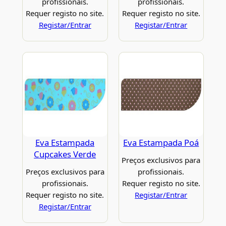
profissionais.
profissionais.
Requer registo no site.
Requer registo no site.
Registar/Entrar
Registar/Entrar
Eva Estampada
Eva Estampada Poá
Cupcakes Verde
Preços exclusivos para
Preços exclusivos para
profissionais.
profissionais.
Requer registo no site.
Requer registo no site.
Registar/Entrar
Registar/Entrar