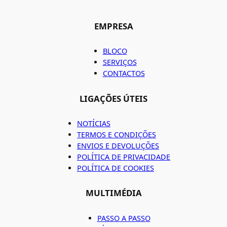
EMPRESA
BLOCO
SERVIÇOS
CONTACTOS
LIGAÇÕES ÚTEIS
NOTÍCIAS
TERMOS E CONDIÇÕES
ENVIOS E DEVOLUÇÕES
POLÍTICA DE PRIVACIDADE
POLÍTICA DE COOKIES
MULTIMÉDIA
PASSO A PASSO