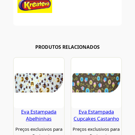
PRODUTOS RELACIONADOS
Eva Estampada
Eva Estampada
Abelhinhas
Cupcakes Castanho
Preços exclusivos para
Preços exclusivos para