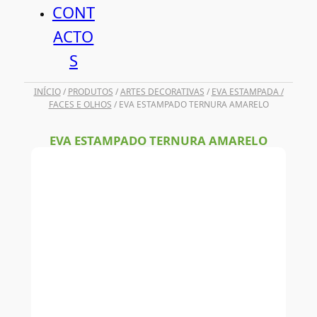
CONT
ACTO
S
INÍCIO
/
PRODUTOS
/
ARTES DECORATIVAS
/
EVA ESTAMPADA /
FACES E OLHOS
/ EVA ESTAMPADO TERNURA AMARELO
EVA ESTAMPADO TERNURA AMARELO