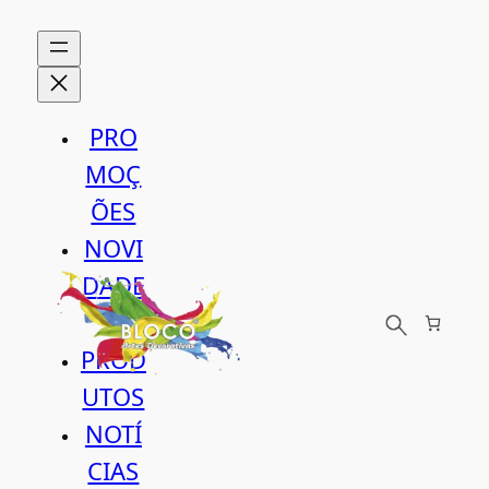
Saltar
para
o
conteúdo
PRO
MOÇ
ÕES
NOVI
DADE
S
PROD
UTOS
NOTÍ
CIAS