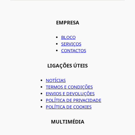
EMPRESA
BLOCO
SERVIÇOS
CONTACTOS
LIGAÇÕES ÚTEIS
NOTÍCIAS
TERMOS E CONDIÇÕES
ENVIOS E DEVOLUÇÕES
POLÍTICA DE PRIVACIDADE
POLÍTICA DE COOKIES
MULTIMÉDIA