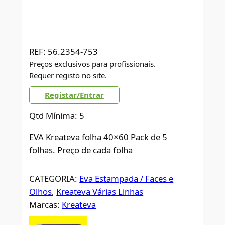
REF:
56.2354-753
Preços exclusivos para profissionais.
Requer registo no site.
Registar/Entrar
Qtd Mínima: 5
EVA Kreateva folha 40×60 Pack de 5
folhas. Preço de cada folha
CATEGORIA:
Eva Estampada / Faces e
Olhos
, 
Kreateva Várias Linhas
Marcas:
Kreateva