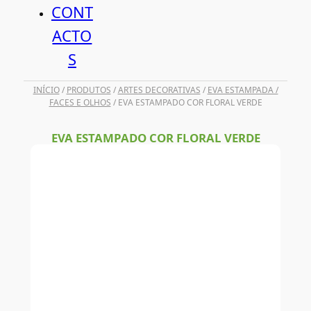
CONT
ACTO
S
INÍCIO
/
PRODUTOS
/
ARTES DECORATIVAS
/
EVA ESTAMPADA /
FACES E OLHOS
/ EVA ESTAMPADO COR FLORAL VERDE
EVA ESTAMPADO COR FLORAL VERDE