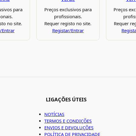
usivos para
Preços exclusivos para
Preços exc
ionais.
profissionais.
profis
to no site.
Requer registo no site.
Requer reg
/Entrar
Registar/Entrar
Regist
LIGAÇÕES ÚTEIS
NOTÍCIAS
TERMOS E CONDIÇÕES
ENVIOS E DEVOLUÇÕES
POLÍTICA DE PRIVACIDADE