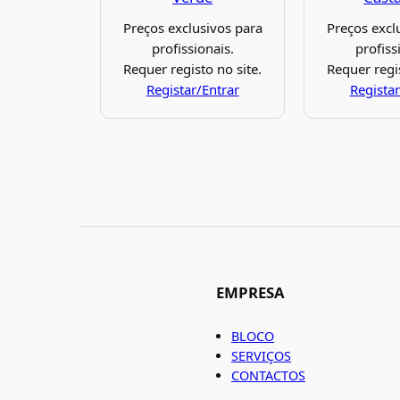
Preços exclusivos para
Preços excl
profissionais.
profiss
Requer registo no site.
Requer regis
Registar/Entrar
Registar
EMPRESA
BLOCO
SERVIÇOS
CONTACTOS