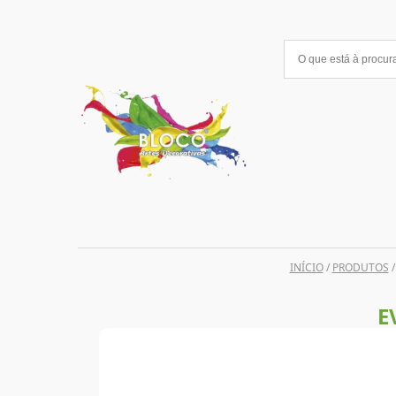
Saltar
para
o
conteúdo
INÍCIO
/
PRODUTOS
E