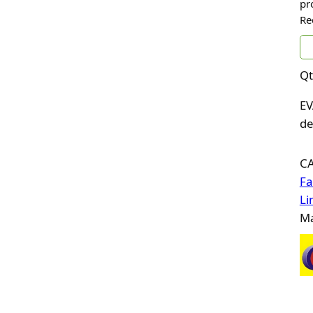
pr
Re
Qt
EV
de
C
Fa
Li
Ma