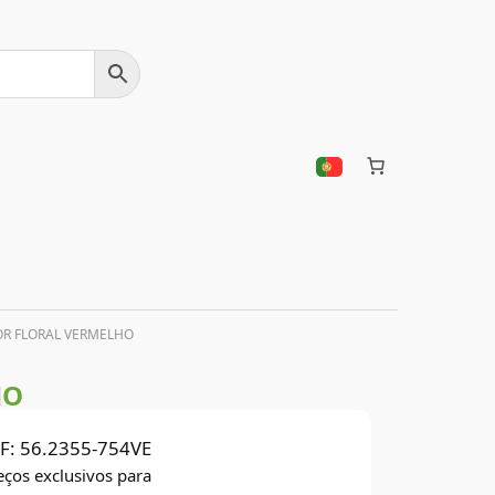
OR FLORAL VERMELHO
HO
F:
56.2355-754VE
eços exclusivos para