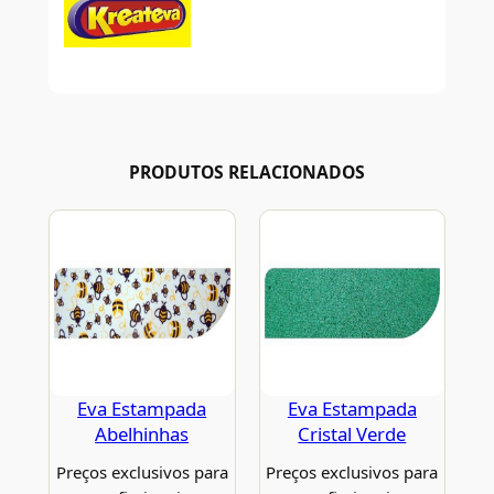
PRODUTOS RELACIONADOS
Eva Estampada
Eva Estampada
Abelhinhas
Cristal Verde
Preços exclusivos para
Preços exclusivos para