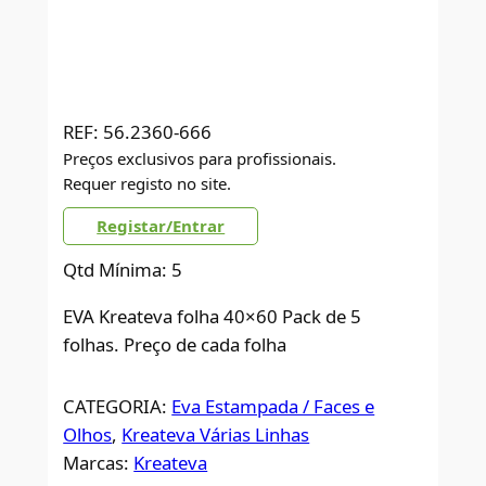
REF:
56.2360-666
Preços exclusivos para profissionais.
Requer registo no site.
Registar/Entrar
Qtd Mínima: 5
EVA Kreateva folha 40×60 Pack de 5
folhas. Preço de cada folha
CATEGORIA:
Eva Estampada / Faces e
Olhos
, 
Kreateva Várias Linhas
Marcas:
Kreateva