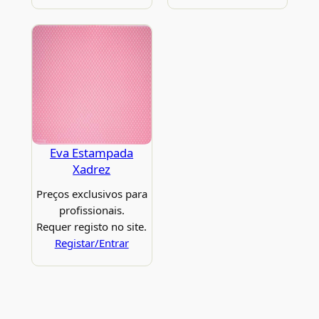
Eva Estampada
Xadrez
Preços exclusivos para
profissionais.
Requer registo no site.
Registar/Entrar