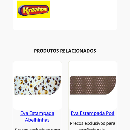
PRODUTOS RELACIONADOS
Eva Estampada
Eva Estampada Poá
Abelhinhas
Preços exclusivos para
Preços exclusivos para
profissionais.