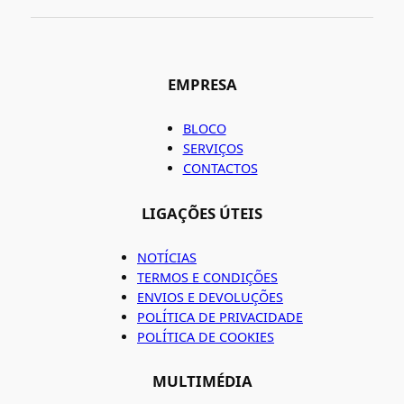
EMPRESA
BLOCO
SERVIÇOS
CONTACTOS
LIGAÇÕES ÚTEIS
NOTÍCIAS
TERMOS E CONDIÇÕES
ENVIOS E DEVOLUÇÕES
POLÍTICA DE PRIVACIDADE
POLÍTICA DE COOKIES
MULTIMÉDIA