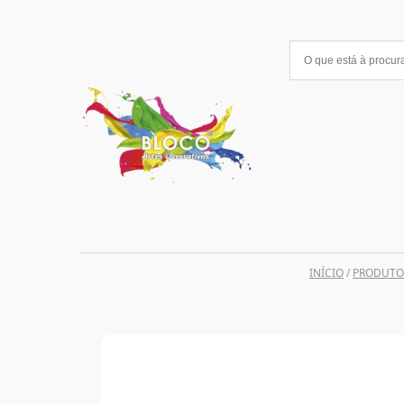
Saltar
para
o
conteúdo
INÍCIO
/
PRODUTO