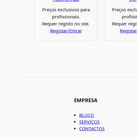
Preços exclusivos para
Preços excl
profissionais.
profiss
Requer registo no site.
Requer regis
Registar/Entrar
Registar
EMPRESA
BLOCO
SERVIÇOS
CONTACTOS