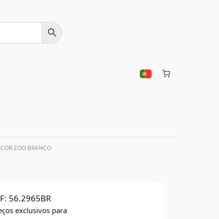
 COR ZOO BRANCO
F:
56.2965BR
eços exclusivos para