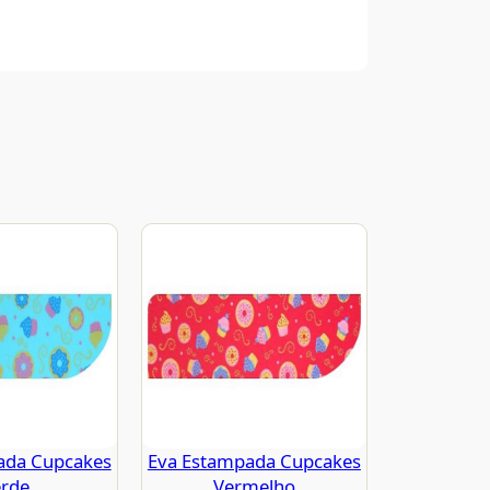
ada Cupcakes
Eva Estampada Cupcakes
rde
Vermelho