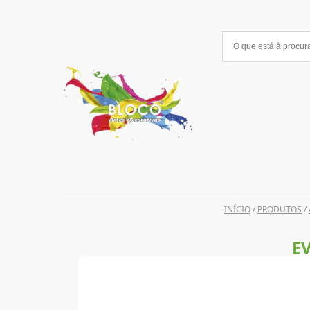
Saltar
para
o
conteúdo
INÍCIO
/
PRODUTOS
/
E