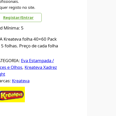
ofissionais.
quer registo no site.
Registar/Entrar
d Mínima: 5
A Kreateva folha 40×60 Pack
 5 folhas. Preço de cada folha
ATEGORIA:
Eva Estampada /
ces e Olhos
, 
Kreateva Xadrez
ght
rcas:
Kreateva