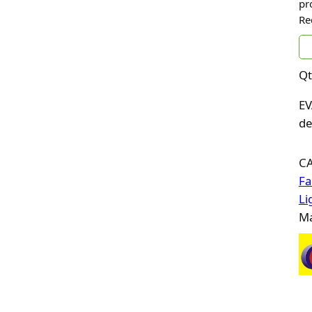
pr
Re
Qt
EV
de
C
Fa
Li
Ma