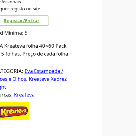
ofissionais.
quer registo no site.
Registar/Entrar
d Mínima: 5
A Kreateva folha 40×60 Pack
 5 folhas. Preço de cada folha
ATEGORIA:
Eva Estampada /
ces e Olhos
, 
Kreateva Xadrez
ght
rcas:
Kreateva