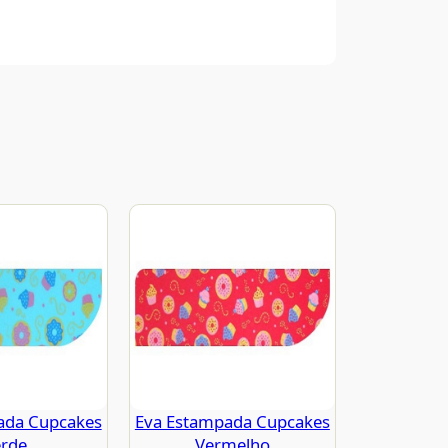
ada Cupcakes
Eva Estampada Cupcakes
rde
Vermelho