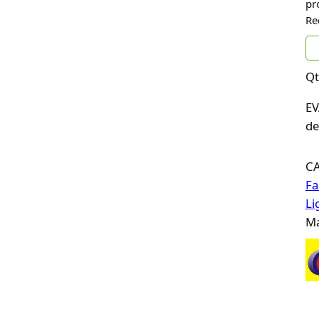
pr
Re
Qt
EV
de
C
Fa
Li
Ma