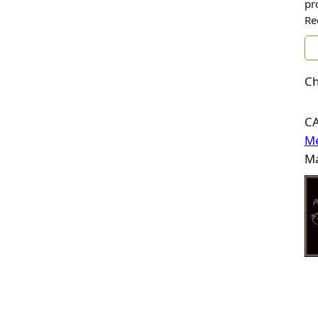
pr
Re
Ch
C
Me
Ma