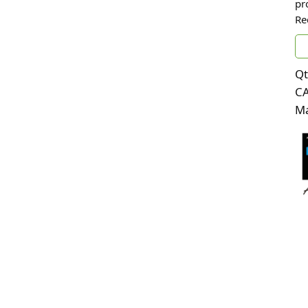
pr
Re
Qt
C
Ma