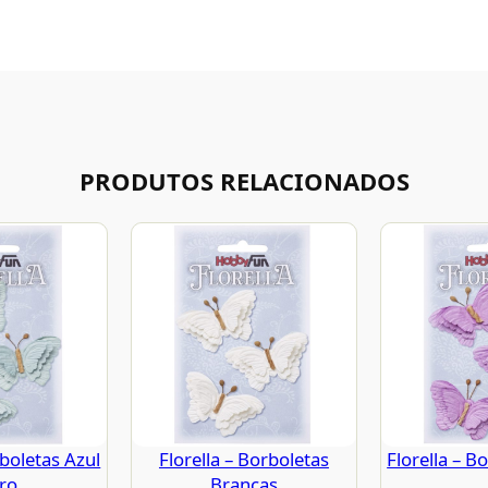
PRODUTOS RELACIONADOS
rboletas Azul
Florella – Borboletas
Florella – B
ro
Brancas