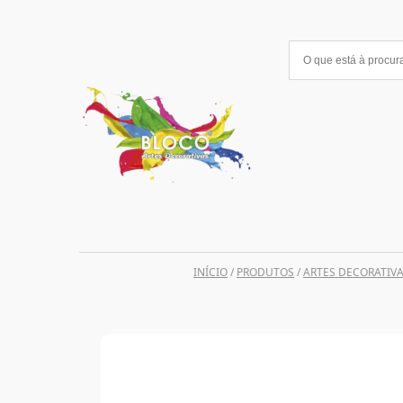
Saltar
para
o
conteúdo
INÍCIO
/
PRODUTOS
/
ARTES DECORATIV