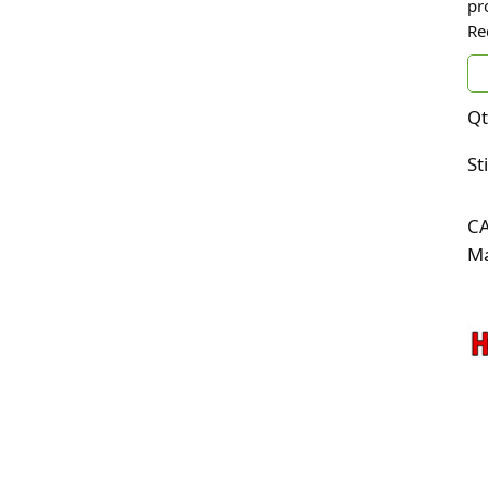
pr
Re
Qt
St
C
Ma