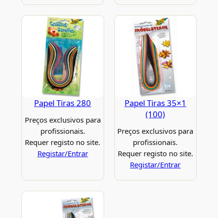
Papel Tiras 280
Papel Tiras 35×1
(100)
Preços exclusivos para
profissionais.
Preços exclusivos para
Requer registo no site.
profissionais.
Registar/Entrar
Requer registo no site.
Registar/Entrar