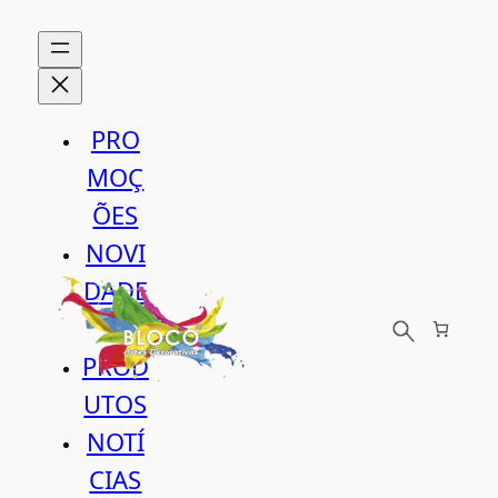
Saltar
para
o
conteúdo
PRO
MOÇ
ÕES
NOVI
DADE
S
PROD
UTOS
NOTÍ
CIAS