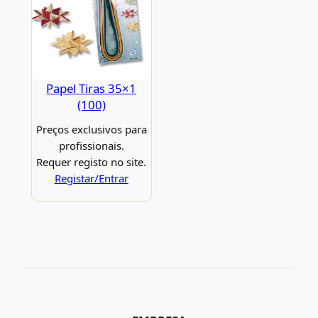
Papel Tiras 35×1
(100)
Preços exclusivos para
profissionais.
Requer registo no site.
Registar/Entrar