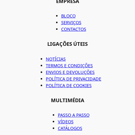
EMPRESA
BLOCO
SERVIÇOS
CONTACTOS
LIGAÇÕES ÚTEIS
NOTÍCIAS
TERMOS E CONDIÇÕES
ENVIOS E DEVOLUÇÕES
POLÍTICA DE PRIVACIDADE
POLÍTICA DE COOKIES
MULTIMÉDIA
PASSO A PASSO
VÍDEOS
CATÁLOGOS