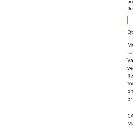
pr
Re
Qt
Mo
sa
Va
ve
fl
fo
on
pr
C
Ma