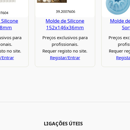
Silicone
Molde de Silicone
Molde de
78mm
152x146x36mm
Sor
usivos para
Preços exclusivos para
Preços exc
ionais.
profissionais.
profis
to no site.
Requer registo no site.
Requer reg
/Entrar
Registar/Entrar
Regist
LIGAÇÕES ÚTEIS