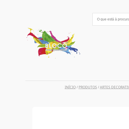
Saltar
para
o
conteúdo
INÍCIO
/
PRODUTOS
/
ARTES DECORATI