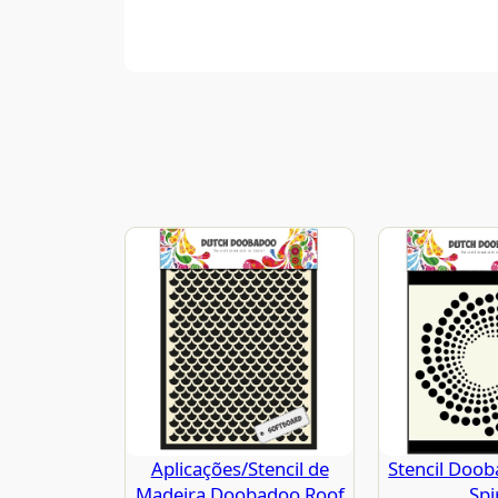
Aplicações/Stencil de
Stencil Doo
Madeira Doobadoo Roof
Spi