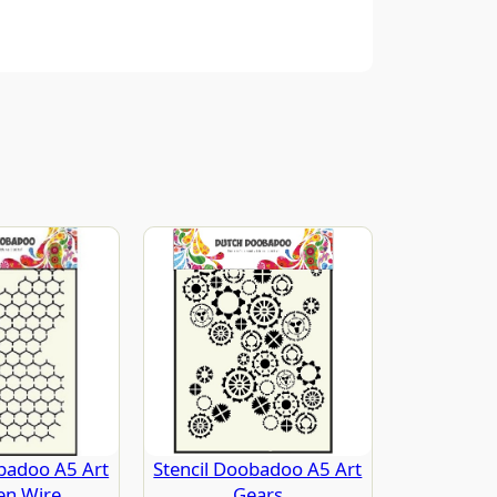
obadoo A5 Art
Stencil Doobadoo A5 Art
en Wire
Gears