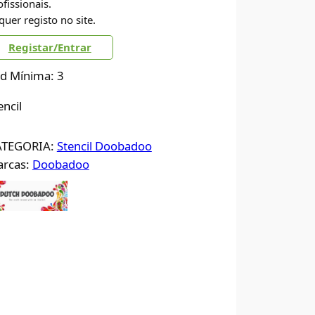
ofissionais.
quer registo no site.
Registar/Entrar
d Mínima: 3
encil
ATEGORIA:
Stencil Doobadoo
rcas:
Doobadoo