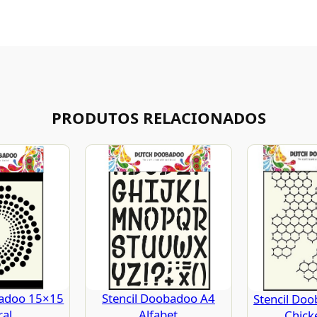
PRODUTOS RELACIONADOS
Stencil Doobadoo A4
badoo 15×15
Stencil Do
Alfabet
ral
Chick