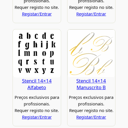
profissionais.
profissionais.
Requer registo no site.
Requer registo no site.
Registar/Entrar
Registar/Entrar
Stencil 14×14
Stencil 14×14
Alfabeto
Manuscrito B
Preços exclusivos para
Preços exclusivos para
profissionais.
profissionais.
Requer registo no site.
Requer registo no site.
Registar/Entrar
Registar/Entrar