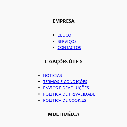
EMPRESA
BLOCO
SERVIÇOS
CONTACTOS
LIGAÇÕES ÚTEIS
NOTÍCIAS
TERMOS E CONDIÇÕES
ENVIOS E DEVOLUÇÕES
POLÍTICA DE PRIVACIDADE
POLÍTICA DE COOKIES
MULTIMÉDIA