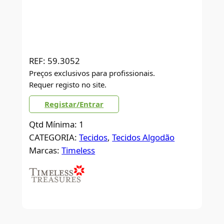
REF:
59.3052
Preços exclusivos para profissionais.
Requer registo no site.
Registar/Entrar
Qtd Mínima: 1
CATEGORIA:
Tecidos
, 
Tecidos Algodão
Marcas:
Timeless