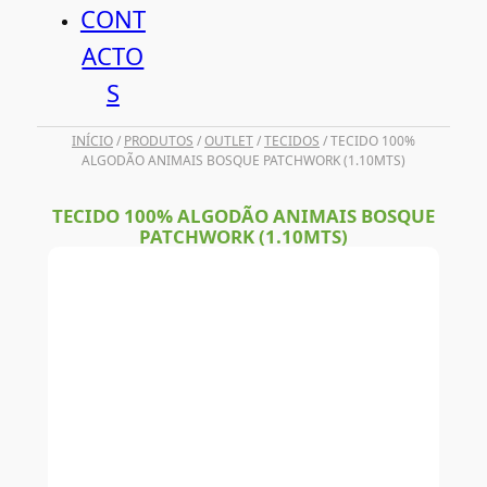
CONT
ACTO
S
INÍCIO
/
PRODUTOS
/
OUTLET
/
TECIDOS
/ TECIDO 100%
ALGODÃO ANIMAIS BOSQUE PATCHWORK (1.10MTS)
TECIDO 100% ALGODÃO ANIMAIS BOSQUE
PATCHWORK (1.10MTS)