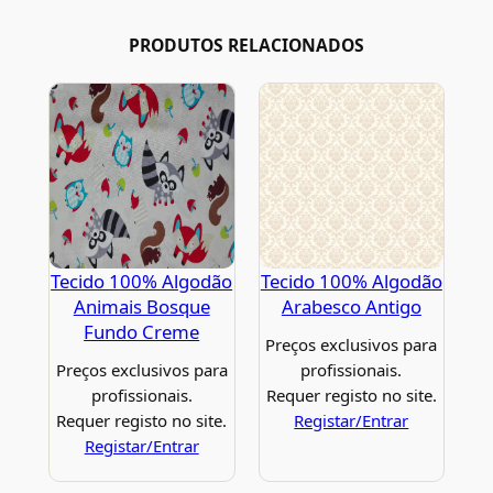
PRODUTOS RELACIONADOS
Tecido 100% Algodão
Tecido 100% Algodão
Animais Bosque
Arabesco Antigo
Fundo Creme
Preços exclusivos para
Preços exclusivos para
profissionais.
profissionais.
Requer registo no site.
Requer registo no site.
Registar/Entrar
Registar/Entrar