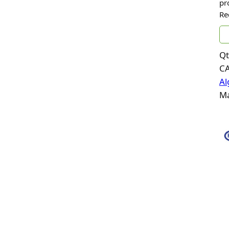
pr
Re
Qt
C
Al
Ma