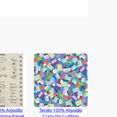
0% Algodão
Tecido 100% Algodão
Home Painel
Crazy for Crafting