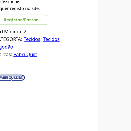
ofissionais.
quer registo no site.
Registar/Entrar
d Mínima: 2
ATEGORIA:
Tecidos
, 
Tecidos
godão
rcas:
Fabri-Quilt