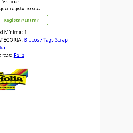
ofissionais.
quer registo no site.
Registar/Entrar
d Mínima: 1
ATEGORIA:
Blocos / Tags Scrap
lia
rcas:
Folia