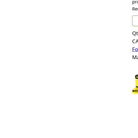
pr
Re
Qt
C
Fo
Ma