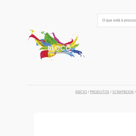
Saltar
para
o
conteúdo
INÍCIO
/
PRODUTOS
/
SCRAPBOOK