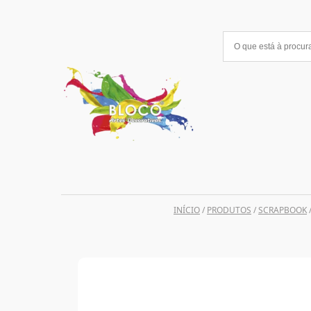
Saltar
para
o
conteúdo
INÍCIO
/
PRODUTOS
/
SCRAPBOOK