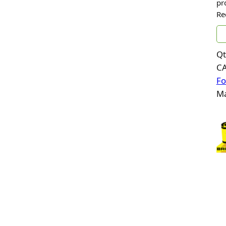
pr
Re
Qt
C
Fo
Ma