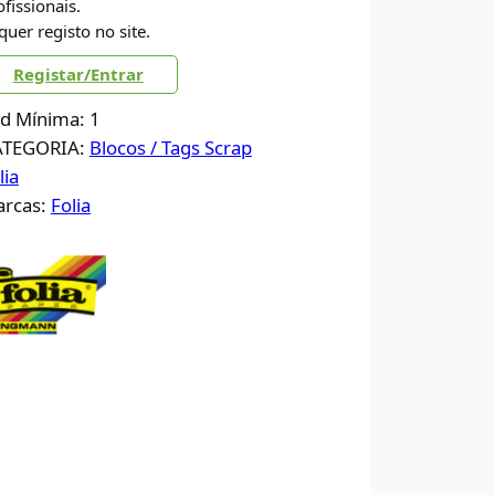
ofissionais.
quer registo no site.
Registar/Entrar
d Mínima: 1
ATEGORIA:
Blocos / Tags Scrap
lia
rcas:
Folia