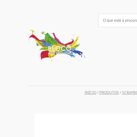
Saltar
para
o
conteúdo
INÍCIO
/
PRODUTOS
/
SCRAPB