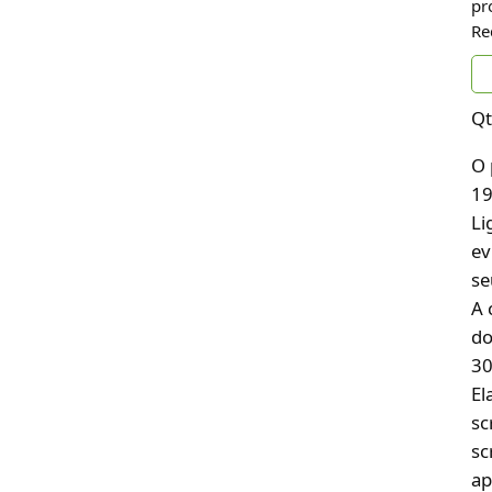
pr
Re
Qt
O 
19
Li
ev
se
A 
do
30
El
sc
sc
ap