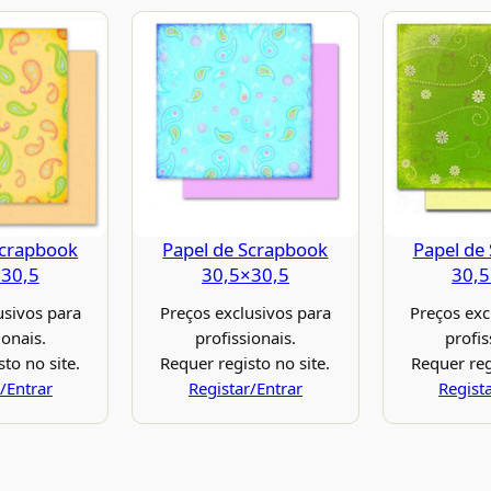
Scrapbook
Papel de Scrapbook
Papel de
×30,5
30,5×30,5
30,5
usivos para
Preços exclusivos para
Preços exc
ionais.
profissionais.
profis
to no site.
Requer registo no site.
Requer reg
/Entrar
Registar/Entrar
Regist