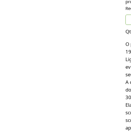
pr
Re
Qt
O 
19
Li
ev
se
A 
do
30
El
sc
sc
ap