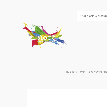
Saltar
para
o
conteúdo
INÍCIO
/
PRODUTOS
/
SCRAPB