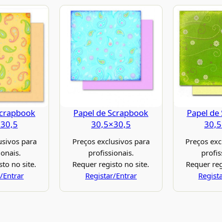
Scrapbook
Papel de Scrapbook
Papel de
×30,5
30,5×30,5
30,5
usivos para
Preços exclusivos para
Preços exc
ionais.
profissionais.
profis
to no site.
Requer registo no site.
Requer reg
/Entrar
Registar/Entrar
Regist