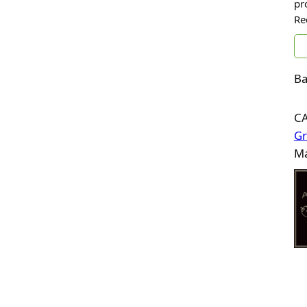
pr
Re
Ba
C
Gr
Ma