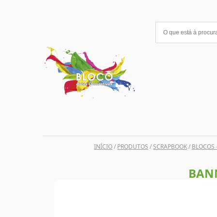
Saltar
para
o
conteúdo
INÍCIO
/
PRODUTOS
/
SCRAPBOOK
/
BLOCOS 
BANN