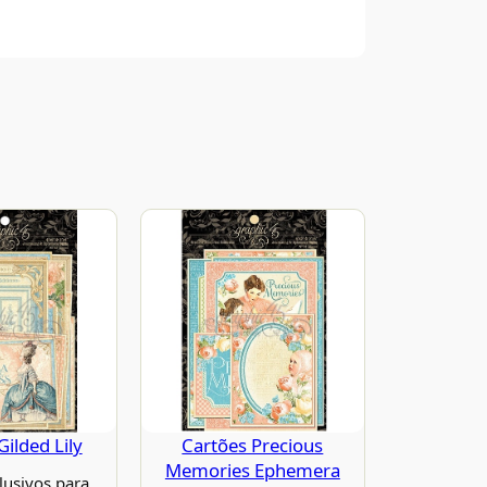
Cartões Precious
Gilded Lily
Memories Ephemera
lusivos para