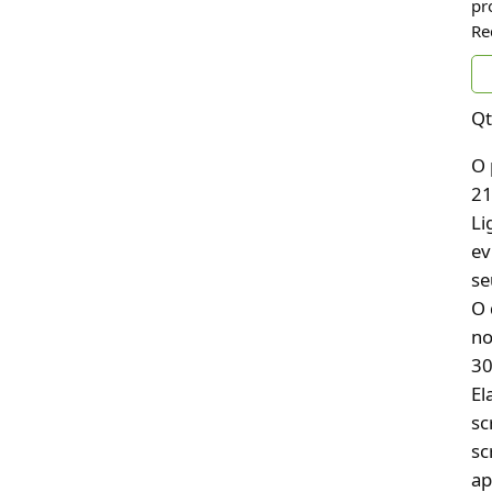
pr
Re
Qt
O 
21
Li
ev
se
O 
no
30
El
sc
sc
ap