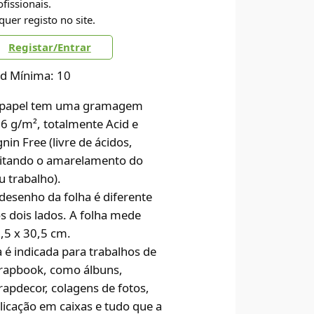
ofissionais.
quer registo no site.
Registar/Entrar
d Mínima: 10
papel tem uma gramagem
6 g/m², totalmente Acid e
gnin Free (livre de ácidos,
itando o amarelamento do
u trabalho).
desenho da folha é diferente
s dois lados. A folha mede
,5 x 30,5 cm.
a é indicada para trabalhos de
rapbook, como álbuns,
rapdecor, colagens de fotos,
licação em caixas e tudo que a