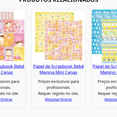
apbook Bebé
Papel de Scrapbook Bebé
Papel de Sc
 Cenas
Menina Mini Cenas
Menino 
usivos para
Preços exclusivos para
Preços exc
ionais.
profissionais.
profis
to no site.
Requer registo no site.
Requer reg
/Entrar
Registar/Entrar
Regist