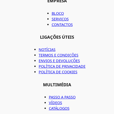
EMPRESA
BLOCO
SERVIÇOS
CONTACTOS
LIGAÇÕES ÚTEIS
NOTÍCIAS
TERMOS E CONDIÇÕES
ENVIOS E DEVOLUÇÕES
POLÍTICA DE PRIVACIDADE
POLÍTICA DE COOKIES
MULTIMÉDIA
PASSO A PASSO
VÍDEOS
CATÁLOGOS