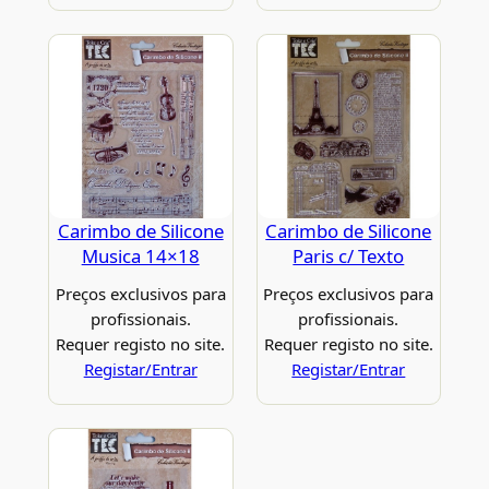
Carimbo de Silicone
Carimbo de Silicone
Musica 14×18
Paris c/ Texto
Preços exclusivos para
Preços exclusivos para
profissionais.
profissionais.
Requer registo no site.
Requer registo no site.
Registar/Entrar
Registar/Entrar