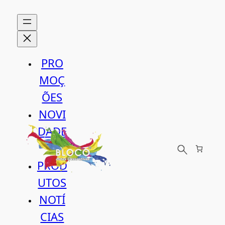
Saltar
para
o
conteúdo
PRO
MOÇ
ÕES
NOVI
DADE
S
PROD
UTOS
NOTÍ
CIAS