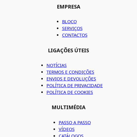
EMPRESA
BLOCO
SERVIÇOS
CONTACTOS
LIGAÇÕES ÚTEIS
NOTÍCIAS
TERMOS E CONDIÇÕES
ENVIOS E DEVOLUÇÕES
POLÍTICA DE PRIVACIDADE
POLÍTICA DE COOKIES
MULTIMÉDIA
PASSO A PASSO
VÍDEOS
CATÁLOGOS