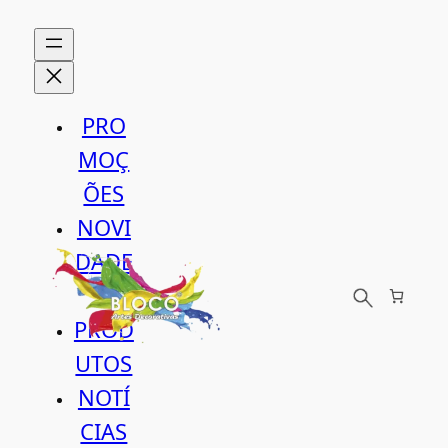
Saltar
para
o
conteúdo
PRO
MOÇ
ÕES
NOVI
DADE
S
PROD
UTOS
NOTÍ
CIAS