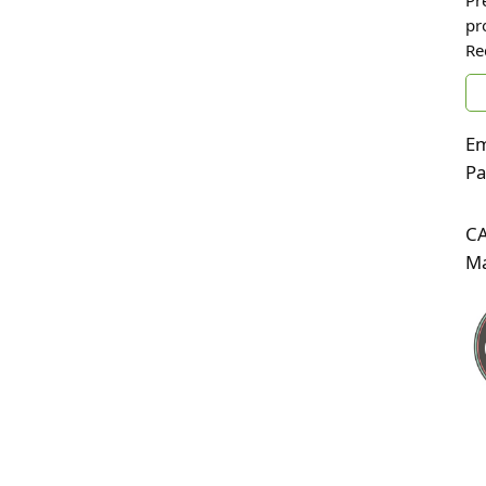
Pr
pr
Re
Em
Pa
C
Ma