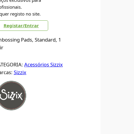
eços exclusivos para
ofissionais.
quer registo no site.
Registar/Entrar
bossing Pads, Standard, 1
ir
ATEGORIA:
Acessórios Sizzix
rcas:
Sizzix