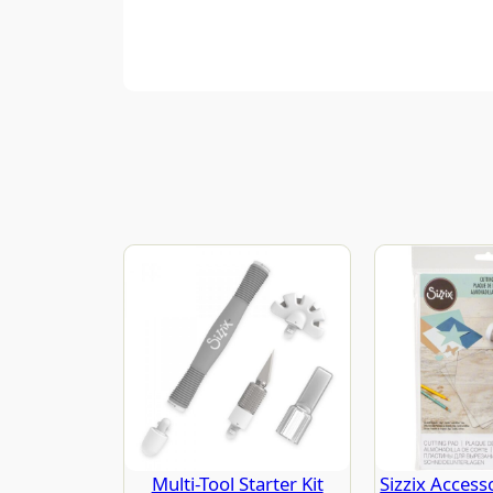
Multi-Tool Starter Kit
Sizzix Access