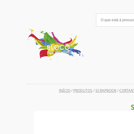
Saltar
para
o
conteúdo
INÍCIO
/
PRODUTOS
/
SCRAPBOOK
/
CORTANT