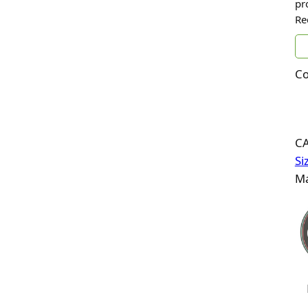
pr
Re
Co
C
Si
Ma