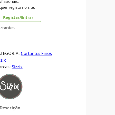
ofissionais.
quer registo no site.
Registar/Entrar
rtantes
ATEGORIA:
Cortantes Finos
zzix
rcas:
Sizzix
Descrição