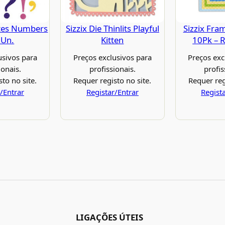
ntes Numbers
Sizzix Die Thinlits Playful
Sizzix Fram
5Un.
Kitten
10Pk – 
usivos para
Preços exclusivos para
Preços exc
ionais.
profissionais.
profis
to no site.
Requer registo no site.
Requer reg
/Entrar
Registar/Entrar
Regist
LIGAÇÕES ÚTEIS