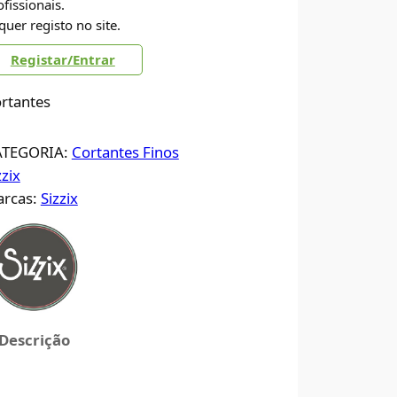
ofissionais.
quer registo no site.
Registar/Entrar
rtantes
ATEGORIA:
Cortantes Finos
zzix
rcas:
Sizzix
Descrição