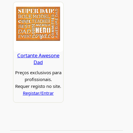
Cortante Awesone
Dad
Preços exclusivos para
profissionais.
Requer registo no site.
Registar/Entrar