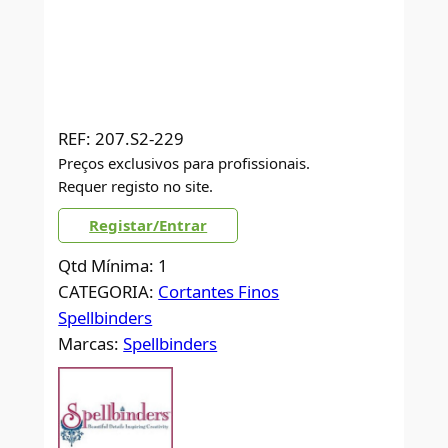
REF:
207.S2-229
Preços exclusivos para profissionais.
Requer registo no site.
Registar/Entrar
Qtd Mínima: 1
CATEGORIA:
Cortantes Finos
Spellbinders
Marcas:
Spellbinders