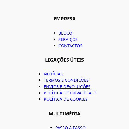
EMPRESA
BLOCO
SERVIÇOS
CONTACTOS
LIGAÇÕES ÚTEIS
NOTÍCIAS
TERMOS E CONDIÇÕES
ENVIOS E DEVOLUÇÕES
POLÍTICA DE PRIVACIDADE
POLÍTICA DE COOKIES
MULTIMÉDIA
PASSO A PASSO