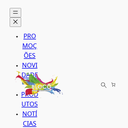
Saltar
para
o
conteúdo
PRO
MOÇ
ÕES
NOVI
DADE
S
PROD
UTOS
NOTÍ
CIAS