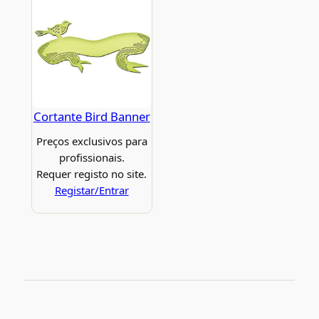
Cortante Bird Banner
Preços exclusivos para
profissionais.
Requer registo no site.
Registar/Entrar