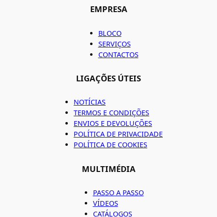
EMPRESA
BLOCO
SERVIÇOS
CONTACTOS
LIGAÇÕES ÚTEIS
NOTÍCIAS
TERMOS E CONDIÇÕES
ENVIOS E DEVOLUÇÕES
POLÍTICA DE PRIVACIDADE
POLÍTICA DE COOKIES
MULTIMÉDIA
PASSO A PASSO
VÍDEOS
CATÁLOGOS