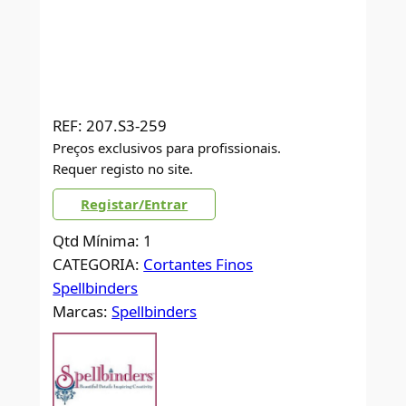
REF:
207.S3-259
Preços exclusivos para profissionais.
Requer registo no site.
Registar/Entrar
Qtd Mínima: 1
CATEGORIA:
Cortantes Finos
Spellbinders
Marcas:
Spellbinders