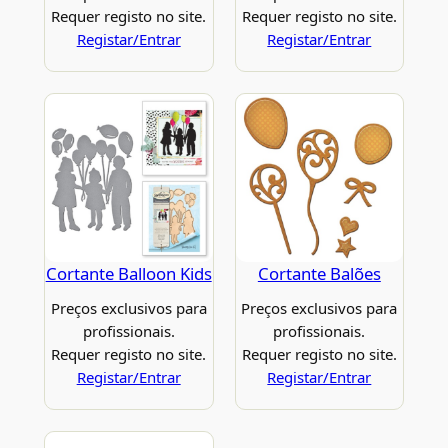
Requer registo no site.
Requer registo no site.
Registar/Entrar
Registar/Entrar
Cortante Balloon Kids
Cortante Balões
Preços exclusivos para
Preços exclusivos para
profissionais.
profissionais.
Requer registo no site.
Requer registo no site.
Registar/Entrar
Registar/Entrar