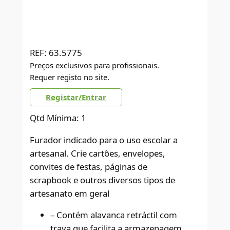
REF:
63.5775
Preços exclusivos para profissionais.
Requer registo no site.
Registar/Entrar
Qtd Mínima: 1
Furador indicado para o uso escolar a
artesanal. Crie cartões, envelopes,
convites de festas, páginas de
scrapbook e outros diversos tipos de
artesanato em geral
– Contém alavanca retráctil com
trava que facilita a armazenagem