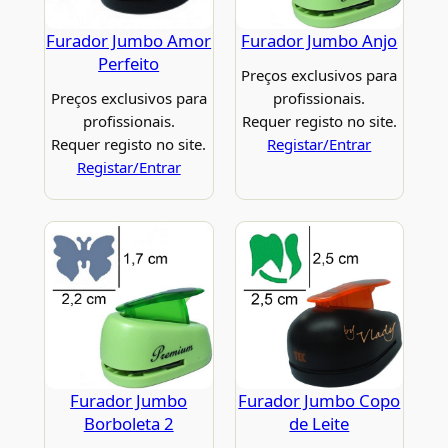
Furador Jumbo Amor
Furador Jumbo Anjo
Perfeito
Preços exclusivos para
Preços exclusivos para
profissionais.
profissionais.
Requer registo no site.
Requer registo no site.
Registar/Entrar
Registar/Entrar
Furador Jumbo
Furador Jumbo Copo
Borboleta 2
de Leite