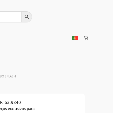
BO SPLASH
F:
63.9840
eços exclusivos para