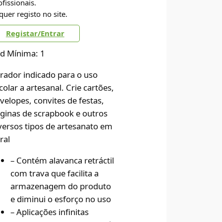
ofissionais.
quer registo no site.
Registar/Entrar
d Mínima: 1
rador indicado para o uso
colar a artesanal. Crie cartões,
velopes, convites de festas,
ginas de scrapbook e outros
versos tipos de artesanato em
ral
– Contém alavanca retráctil
com trava que facilita a
armazenagem do produto
e diminui o esforço no uso
– Aplicações infinitas