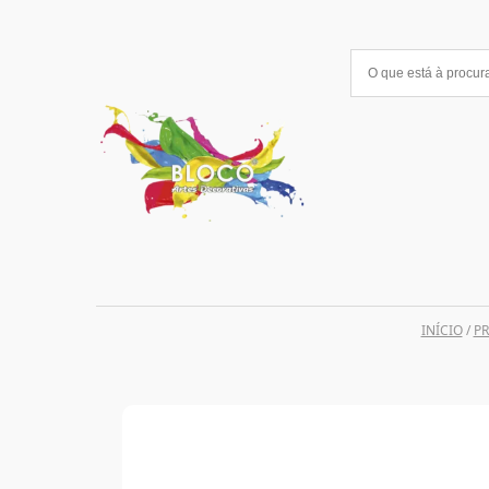
Saltar
para
o
conteúdo
INÍCIO
/
P