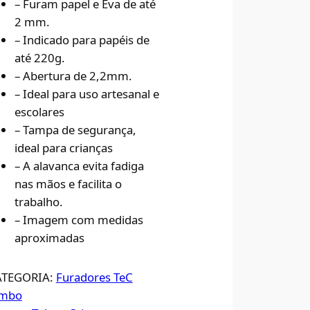
– Furam papel e Eva de até
2 mm.
– Indicado para papéis de
até 220g.
– Abertura de 2,2mm.
– Ideal para uso artesanal e
escolares
– Tampa de segurança,
ideal para crianças
– A alavanca evita fadiga
nas mãos e facilita o
trabalho.
– Imagem com medidas
aproximadas
ATEGORIA:
Furadores TeC
umbo