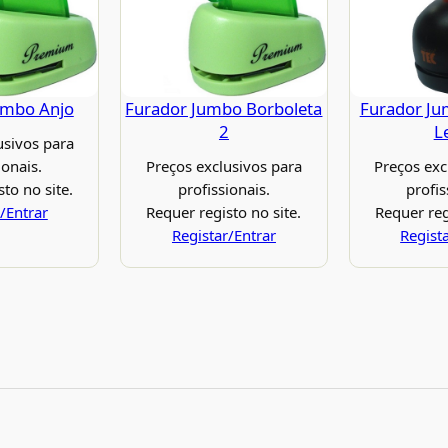
umbo Anjo
Furador Jumbo Borboleta
Furador Ju
2
L
usivos para
ionais.
Preços exclusivos para
Preços exc
to no site.
profissionais.
profis
/Entrar
Requer registo no site.
Requer reg
Registar/Entrar
Regist