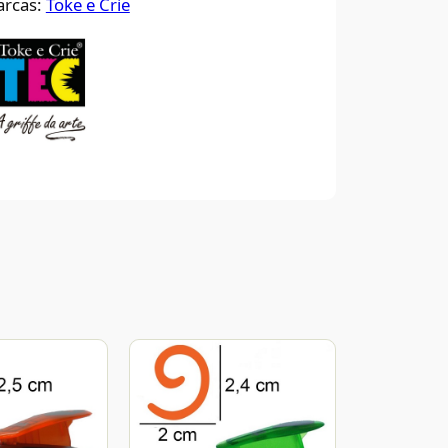
rcas:
Toke e Crie