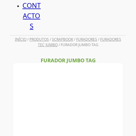
CONT
ACTO
S
INÍCIO
/
PRODUTOS
/
SCRAPBOOK
/
FURADORES
/
FURADORES
TEC JUMBO
/ FURADOR JUMBO TAG
FURADOR JUMBO TAG