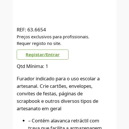
REF:
63.6654
Preços exclusivos para profissionais.
Requer registo no site.
Registar/Entrar
Qtd Mínima: 1
Furador indicado para o uso escolar a
artesanal. Crie cartões, envelopes,
convites de festas, páginas de
scrapbook e outros diversos tipos de
artesanato em geral
– Contém alavanca retráctil com
trava que facilita a armazenagem