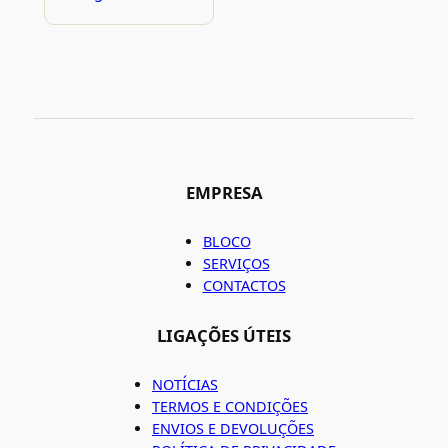
EMPRESA
BLOCO
SERVIÇOS
CONTACTOS
LIGAÇÕES ÚTEIS
NOTÍCIAS
TERMOS E CONDIÇÕES
ENVIOS E DEVOLUÇÕES