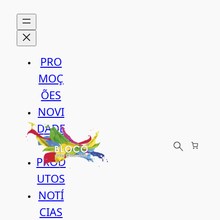
Saltar
para
o
conteúdo
PRO
MOÇ
ÕES
NOVI
DADE
S
PROD
UTOS
NOTÍ
CIAS