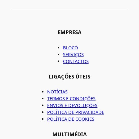
EMPRESA
BLOCO
SERVIÇOS
CONTACTOS
LIGAÇÕES ÚTEIS
NOTÍCIAS
TERMOS E CONDIÇÕES
ENVIOS E DEVOLUÇÕES
POLÍTICA DE PRIVACIDADE
POLÍTICA DE COOKIES
MULTIMÉDIA