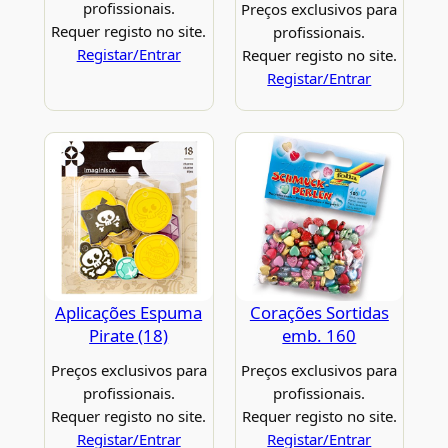
profissionais.
Preços exclusivos para
Requer registo no site.
profissionais.
Registar/Entrar
Requer registo no site.
Registar/Entrar
Aplicações Espuma
Corações Sortidas
Pirate (18)
emb. 160
Preços exclusivos para
Preços exclusivos para
profissionais.
profissionais.
Requer registo no site.
Requer registo no site.
Registar/Entrar
Registar/Entrar